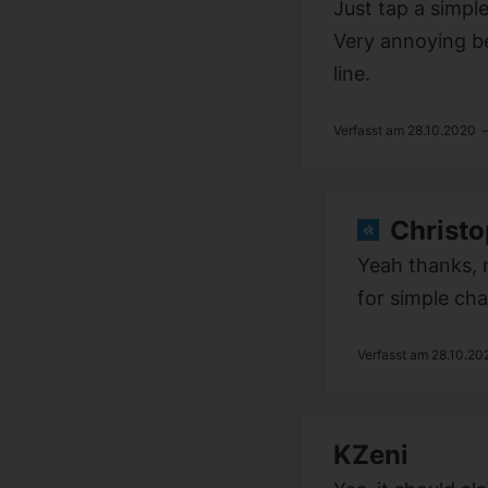
Just tap a simpl
Very annoying be
line.
Verfasst am 28.10.2020
Christ
Yeah thanks, n
for simple char
Verfasst am 28.10.20
KZeni