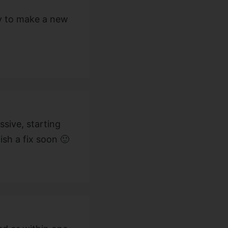
ey to make a new
ssive, starting
lish a fix soon 🙂