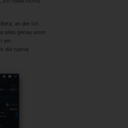
 ich habe nichts
Beta, an der ich
 alles genau unter
ch am
h die native