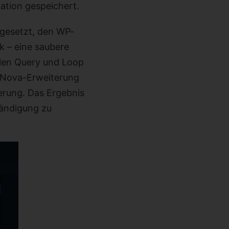
lation gespeichert.
fgesetzt, den WP-
k – eine saubere
alen Query und Loop
e Nova-Erweiterung
terung. Das Ergebnis
tändigung zu