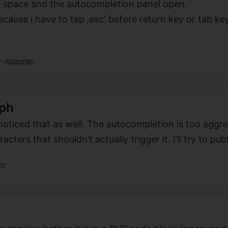
e space and the autocompletion panel open.
cause i have to tap ‚esc‘ before return key or tab k
—
Antworten
oph
oticed that as well. The autocompletion is too aggre
acters that shouldn’t actually trigger it. I’ll try to pub
20