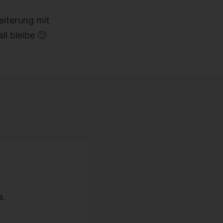
eiterung mit
ll bleibe 🙂
a.